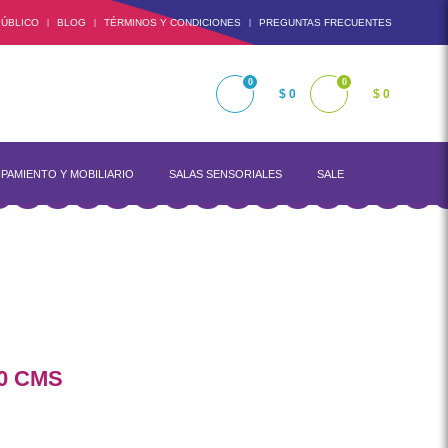
ÚBLICO
BLOG
TÉRMINOS Y CONDICIONES
PREGUNTAS FRECUENTES
|
|
|
0
0
$ 0
$ 0
PAMIENTO Y MOBILIARIO
SALAS SENSORIALES
SALE
0 CMS