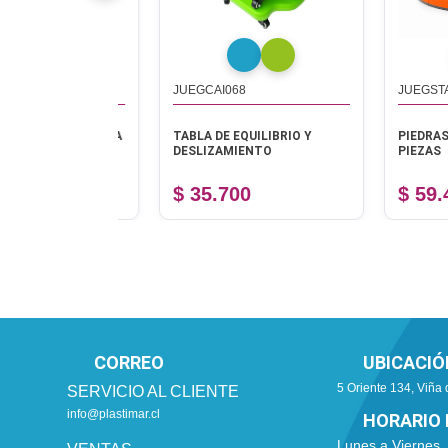
JUEGCAI068
JUEGSTA033
DAS - 1 PIEZA
TABLA DE EQUILIBRIO Y
PIEDRAS DE EQ
DESLIZAMIENTO
PIEZAS
$ 35.700
$ 59.400
CORREO
UBICACIÓ
5 Oriente 134, Viña 
SERVICIO AL CLIENTE
info@plastimar.cl
HORARIO 
Lunes a Viernes