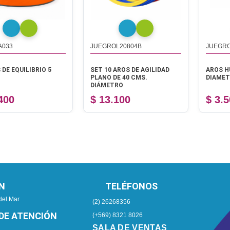
JUEGROL20804B
JUEGROL1017
UILIBRIO 5
SET 10 AROS DE AGILIDAD
AROS HULA H
PLANO DE 40 CMS.
DIAMETRO
DIÁMETRO
$ 13.100
$ 3.500
N
TELÉFONOS
del Mar
(2) 26268356
DE ATENCIÓN
(+569) 8321 8026
SALA DE VENTAS