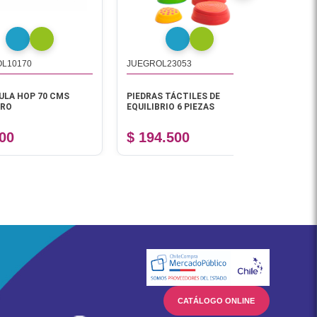
0
JUEGROL23053
JUEGSTA020
OP 70 CMS
PIEDRAS TÁCTILES DE
JUEGO DE EQU
EQUILIBRIO 6 PIEZAS
PLASTICO UN
$ 194.500
$ 13.800
CATÁLOGO ONLINE