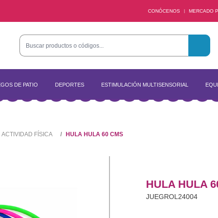
CONÓCENOS
MERCADO P
|
GOS DE PATIO
DEPORTES
ESTIMULACIÓN MULTISENSORIAL
EQUI
ACTIVIDAD FÍSICA
HULA HULA 60 CMS
HULA HULA 6
JUEGROL24004