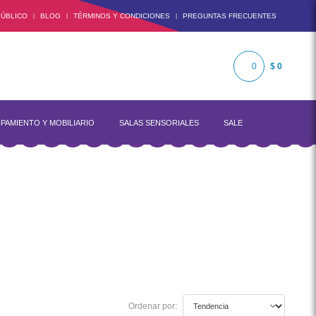
ÚBLICO
BLOG
TÉRMINOS Y CONDICIONES
PREGUNTAS FRECUENTES
|
|
|
0
$ 0
PAMIENTO Y MOBILIARIO
SALAS SENSORIALES
SALE
Ordenar por: