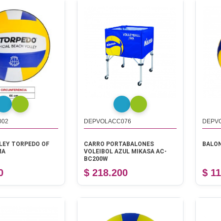
002
DEPVOLACC076
DEPV
LEY TORPEDO OF
CARRO PORTABALONES
BALON
MA
VOLEIBOL AZUL MIKASA AC-
BC200W
0
$ 218.200
$ 1