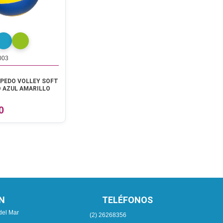
003
PEDO VOLLEY SOFT
 AZUL AMARILLO
0
N
TELÉFONOS
del Mar
(2) 26268356