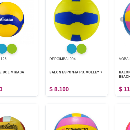
126
DEPGIMBAL094
VOBA
EIBOL MIKASA
BALON ESPONJA PU. VOLLEY 7
BALON
BEAC
0
$ 8.100
$ 1