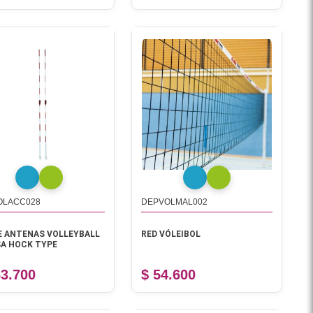
OLACC028
DEPVOLMAL002
E ANTENAS VOLLEYBALL
RED VÓLEIBOL
A HOCK TYPE
63.700
$ 54.600