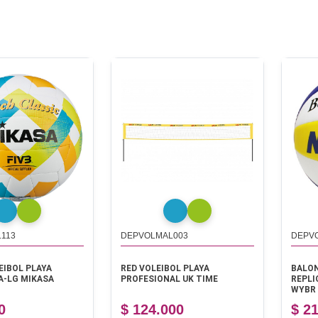
113
DEPVOLMAL003
DEPV
EIBOL PLAYA
RED VOLEIBOL PLAYA
BALON
A-LG MIKASA
PROFESIONAL UK TIME
REPLI
WYBR
0
$ 124.000
$ 2