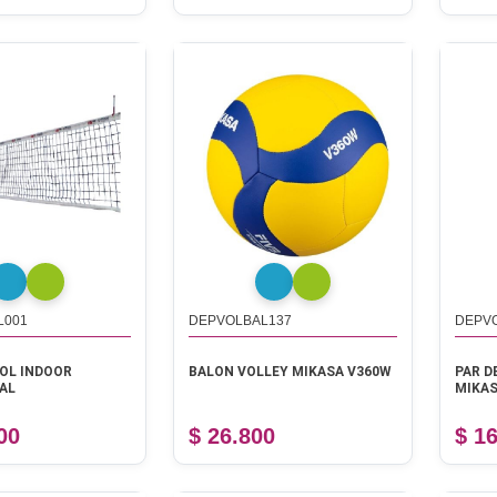
L001
DEPVOLBAL137
DEPV
BOL INDOOR
BALON VOLLEY MIKASA V360W
PAR D
AL
MIKAS
00
$ 26.800
$ 1