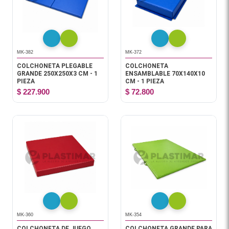
MK-382
MK-372
COLCHONETA PLEGABLE
COLCHONETA
GRANDE 250X250X3 CM - 1
ENSAMBLABLE 70X140X10
PIEZA
CM - 1 PIEZA
$ 227.900
$ 72.800
MK-360
MK-354
COLCHONETA DE JUEGO
COLCHONETA GRANDE PARA