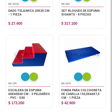
MK-301AC
MK-08G
DADO TELA/MICA 20X20 CM
SET BLOQUES DE ESPUMA
- 1 PIEZA
GIGANTE - 8 PIEZAS
$ 27.400
$ 317.100
MK-15R
MK-397N
ESCALERA DE ESPUMA
FUNDA PARA COLCHONETA
60X60X60 CM - 3 PELDAÑOS
DE CAMILLA 192,5X64X7,5
- PVC - D30
CM - 1 PIEZA
$ 173.200
$ 42.900