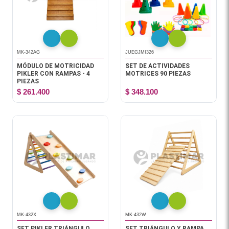
MK-342AG
JUEGJMI326
MÓDULO DE MOTRICIDAD
SET DE ACTIVIDADES
PIKLER CON RAMPAS - 4
MOTRICES 90 PIEZAS
PIEZAS
$ 261.400
$ 348.100
MK-432X
MK-432W
SET PIKLER TRIÁNGULO
SET TRIÁNGULO Y RAMPA