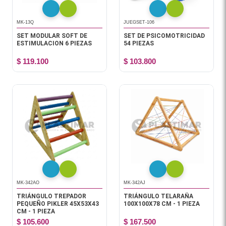
MK-13Q
JUEGSET-106
SET MODULAR SOFT DE
SET DE PSICOMOTRICIDAD
ESTIMULACION 6 PIEZAS
54 PIEZAS
$ 119.100
$ 103.800
MK-342AO
MK-342AJ
TRIÁNGULO TREPADOR
TRIÁNGULO TELARAÑA
PEQUEÑO PIKLER 45X53X43
100X100X78 CM - 1 PIEZA
CM - 1 PIEZA
$ 105.600
$ 167.500