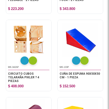
PLEGABLE - 2 PIEZAS
FOCA ? 2 PIEZAS
$ 223.200
$ 343.800
MK-342AP
MK-133P
CIRCUITO CUBOS
CUÑA DE ESPUMA 90X50X50
TELARAÑA PIKLER ? 4
CM - 1 PIEZA
PIEZAS
$ 408.000
$ 152.500