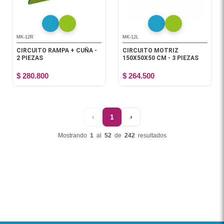
MK-12R
MK-12L
CIRCUITO RAMPA + CUÑA -
CIRCUITO MOTRIZ
2 PIEZAS
150X50X50 CM - 3 PIEZAS
$ 280.800
$ 264.500
‹
1
›
Mostrando
1
al
52
de
242
resultados