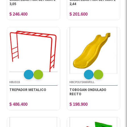
3,05
2,44
$ 246.400
$ 201.600
HBUD19
HBCPOLY3AMARILL
TREPADOR METALICO
TOBOGAN ONDULADO
RECTO
$ 486.400
$ 198.900