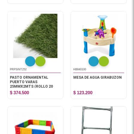
PRPSINT252
HB840100
PASTO ORNAMENTAL
MESA DE AGUA GIRABUZON
PUERTO VARAS
25MMX2MTS (ROLLO 20
MTS)
$ 374.500
$ 123.200