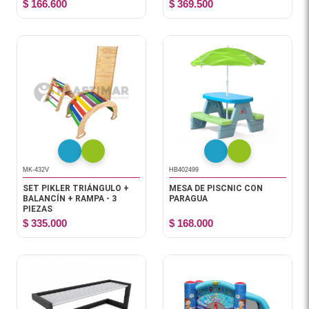
$ 166.600
$ 369.500
MK-432V
HB402499
SET PIKLER TRIÁNGULO +
MESA DE PISCNIC CON
BALANCÍN + RAMPA - 3
PARAGUA
PIEZAS
$ 335.000
$ 168.000