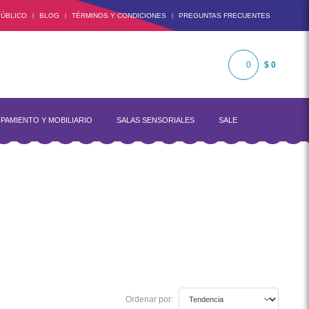
ÚBLICO
BLOG
TÉRMINOS Y CONDICIONES
PREGUNTAS FRECUENTES
|
|
|
0
$ 0
PAMIENTO Y MOBILIARIO
SALAS SENSORIALES
SALE
Ordenar por: