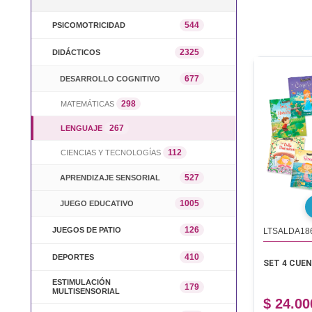
544
PSICOMOTRICIDAD
2325
DIDÁCTICOS
677
DESARROLLO COGNITIVO
298
MATEMÁTICAS
267
LENGUAJE
112
CIENCIAS Y TECNOLOGÍAS
527
APRENDIZAJE SENSORIAL
1005
JUEGO EDUCATIVO
126
JUEGOS DE PATIO
LTSALDA18
410
DEPORTES
SET 4 CUE
ESTIMULACIÓN
179
MULTISENSORIAL
$ 24.00