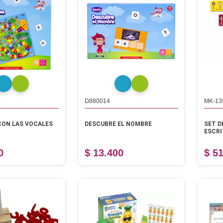
D880014
MK-13
CON LAS VOCALES
DESCUBRE EL NOMBRE
SET D
ESCRI
0
$ 13.400
$ 5