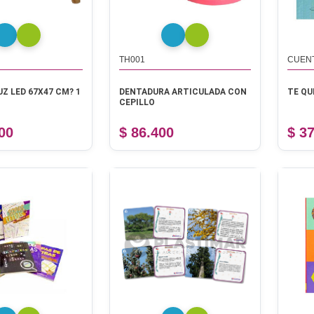
TH001
CUEN
UZ LED 67X47 CM? 1
DENTADURA ARTICULADA CON
TE QU
CEPILLO
00
$ 86.400
$ 3