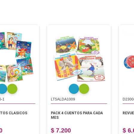
6-1
LTSALDA1009
D2300
NTOS CLASICOS
PACK 4 CUENTOS PARA CADA
REVUE
MES
0
$ 7.200
$ 6