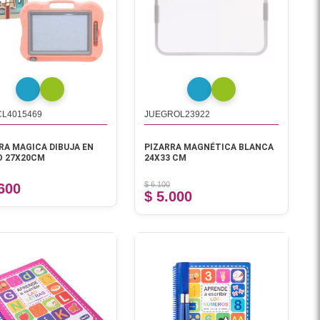
L4015469
JUEGROL23922
RA MAGICA DIBUJA EN
PIZARRA MAGNÉTICA BLANCA
O 27X20CM
24X33 CM
$ 6.100
.600
$ 5.000