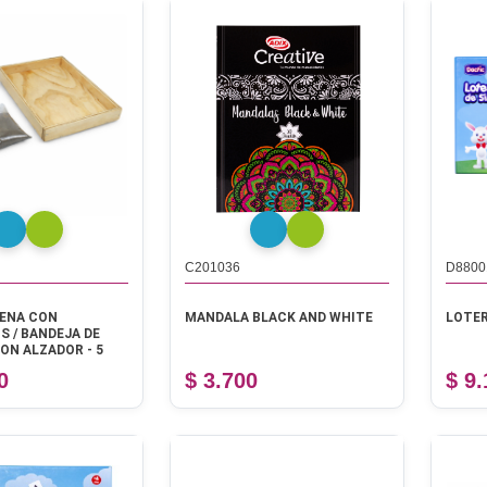
C201036
D8800
RENA CON
MANDALA BLACK AND WHITE
LOTER
S / BANDEJA DE
ON ALZADOR - 5
0
$ 3.700
$ 9