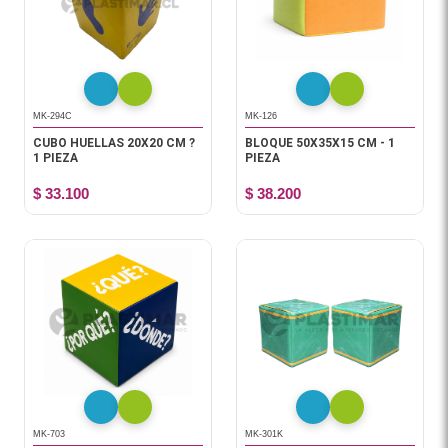
MK-294C
MK-126
CUBO HUELLAS 20X20 CM ?
BLOQUE 50X35X15 CM - 1
1 PIEZA
PIEZA
$ 33.100
$ 38.200
MK-703
MK-301K