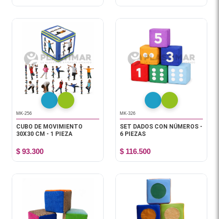
MK-256
MK-326
CUBO DE MOVIMIENTO
SET DADOS CON NÚMEROS -
30X30 CM - 1 PIEZA
6 PIEZAS
$ 93.300
$ 116.500