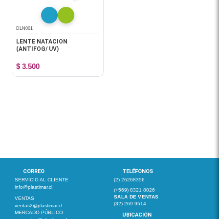
DLN001
LENTE NATACION
(ANTIFOG/ UV)
$ 3.500
CORREO
TELÉFONOS
SERVICIO AL CLIENTE
(2) 26268356
info@plastimar.cl
(+569) 8321 8026
SALA DE VENTAS
VENTAS
(32) 269 9514
ventas2@plastimar.cl
MERCADO PÚBLICO
UBICACIÓN