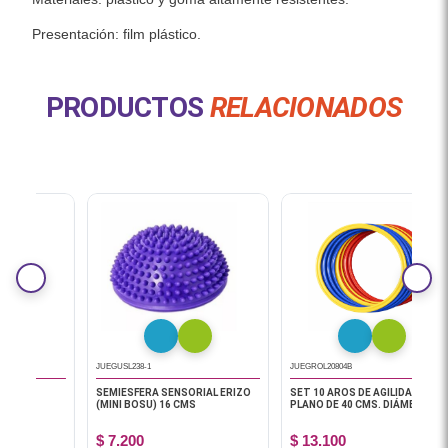
Presentación: film plástico.
PRODUCTOS
RELACIONADOS
JUEGUSL238-1
JUEGROL20804B
JU
SEMIESFERA SENSORIAL ERIZO
SET 10 AROS DE AGILIDAD
TA
(MINI BOSU) 16 CMS
PLANO DE 40 CMS. DIÁMETRO
$ 7.200
$ 13.100
$