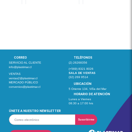
CORREO
TELÉFONOS
SERVICIO AL CLIENTE
(2) 26268356
info@plastimar.cl
(+569) 8321 8026
SALA DE VENTAS
VENTAS
(32) 269 9514
ventas2@plastimar.cl
MERCADO PÚBLICO
UBICACIÓN
convenios@plastimar.cl
5 Oriente 134, Viña del Mar
HORARIO DE ATENCIÓN
Lunes a Viernes
08:30 a 17:00 hrs
ÚNETE A NUESTRO NEWSLETTER
Suscribirme