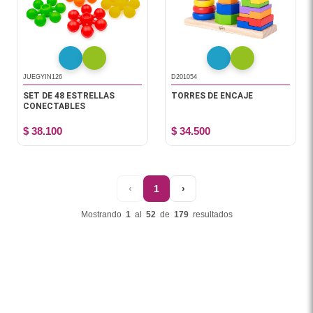
JUEGYIN126
D201054
SET DE 48 ESTRELLAS
TORRES DE ENCAJE
CONECTABLES
$ 38.100
$ 34.500
‹
1
›
Mostrando
1
al
52
de
179
resultados