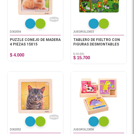
D302054
JUEGROL23915
PUZZLE CONEJO DE MADERA
TABLERO DE FIELTRO CON
4 PIEZAS 15X15
FIGURAS DESMONTABLES
$ 4.000
$ 18.300
$ 15.700
D302052
JUEGROL23856