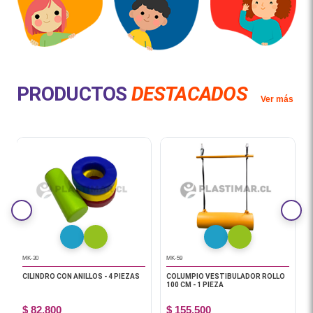
PRODUCTOS
DESTACADOS
Ver más
MK-30
MK-59
CILINDRO CON ANILLOS - 4 PIEZAS
COLUMPIO VESTIBULADOR ROLLO
100 CM - 1 PIEZA
$ 82.800
$ 155.500