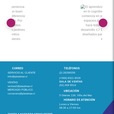
CORREO
TELÉFONOS
SERVICIO AL CLIENTE
(2) 26268356
info@plastimar.cl
(+569) 8321 8026
SALA DE VENTAS
VENTAS
(32) 269 9514
ventas2@plastimar.cl
MERCADO PÚBLICO
UBICACIÓN
convenios@plastimar.cl
5 Oriente 134, Viña del Mar
HORARIO DE ATENCIÓN
Lunes a Viernes
08:30 a 17:00 hrs