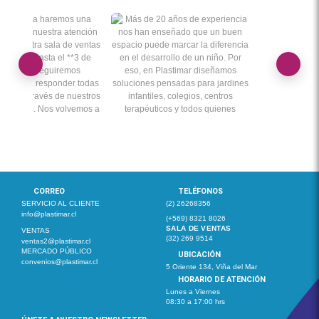
CORREO
TELÉFONOS
SERVICIO AL CLIENTE
(2) 26268356
info@plastimar.cl
(+569) 8321 8026
SALA DE VENTAS
VENTAS
(32) 269 9514
ventas2@plastimar.cl
MERCADO PÚBLICO
UBICACIÓN
convenios@plastimar.cl
5 Oriente 134, Viña del Mar
HORARIO DE ATENCIÓN
Lunes a Viernes
08:30 a 17:00 hrs