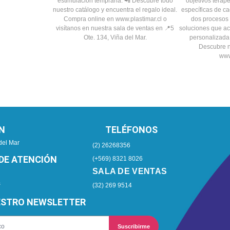
N
TELÉFONOS
del Mar
(2) 26268356
DE ATENCIÓN
(+569) 8321 8026
SALA DE VENTAS
s
(32) 269 9514
ESTRO NEWSLETTER
Suscribirme