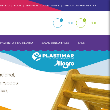
ÚBLICO
BLOG
TÉRMINOS Y CONDICIONES
PREGUNTAS FRECUENTES
|
|
|
0
0
$ 0
$ 0
PAMIENTO Y MOBILIARIO
SALAS SENSORIALES
SALE