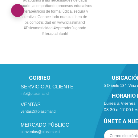
CORREO
UBICACIÓ
5 Oriente 134, Viña 
SERVICIO AL CLIENTE
info@plastimar.cl
HORARIO 
Lunes a Viernes
VENTAS
08:30 a 17:00 hr
ventas2@plastimar.cl
ÚNETE A NU
MERCADO PÚBLICO
convenios@plastimar.cl