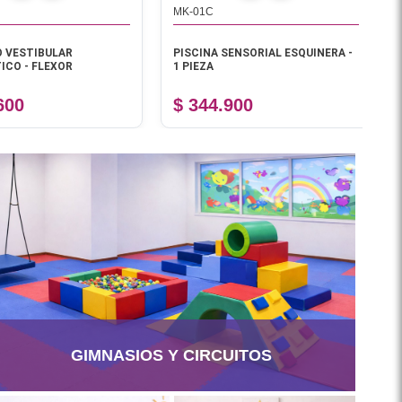
MK-01C
J
VESTIBULAR
PISCINA SENSORIAL ESQUINERA -
A
O - FLEXOR
1 PIEZA
C
00
$ 344.900
$
GIMNASIOS Y CIRCUITOS