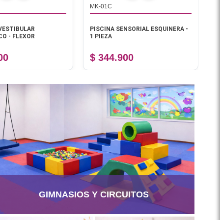
MK-01C
J
VESTIBULAR
PISCINA SENSORIAL ESQUINERA -
A
O - FLEXOR
1 PIEZA
C
00
$ 344.900
$
GIMNASIOS Y CIRCUITOS