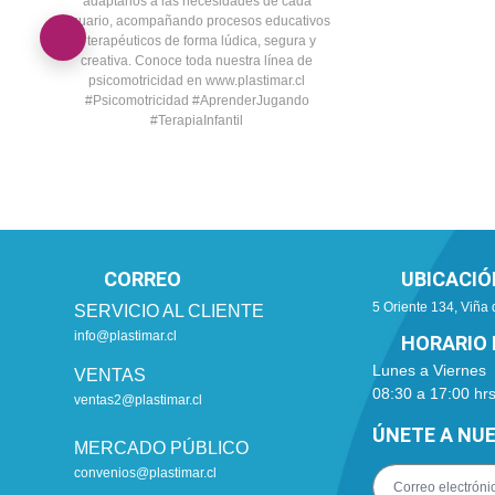
CORREO
UBICACIÓ
5 Oriente 134, Viña 
SERVICIO AL CLIENTE
info@plastimar.cl
HORARIO 
Lunes a Viernes
VENTAS
08:30 a 17:00 hr
ventas2@plastimar.cl
ÚNETE A NU
MERCADO PÚBLICO
convenios@plastimar.cl