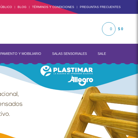
ÚBLICO
BLOG
TÉRMINOS Y CONDICIONES
PREGUNTAS FRECUENTES
|
|
|
0
$ 0
PAMIENTO Y MOBILIARIO
SALAS SENSORIALES
SALE